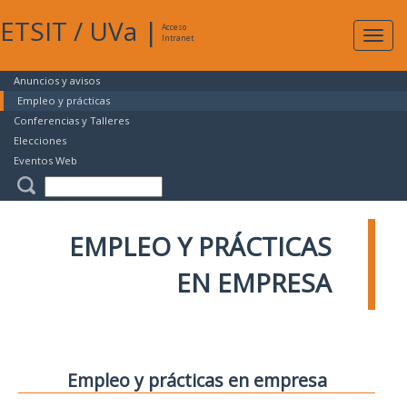
ETSIT
/
UVa
|
Acceso
Expan
Intranet
naveg
Anuncios y avisos
Empleo y prácticas
Conferencias y Talleres
Elecciones
Eventos Web
EMPLEO Y PRÁCTICAS
EN EMPRESA
Empleo y prácticas en empresa