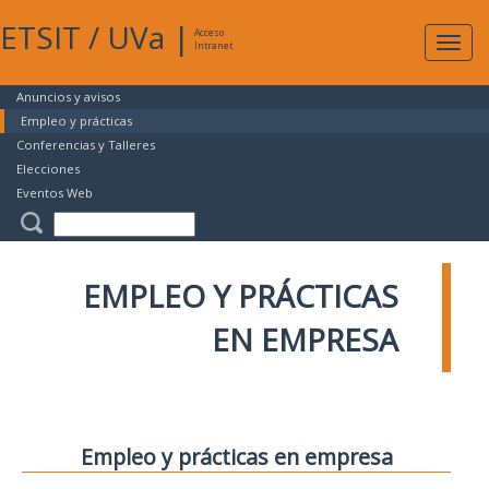
ETSIT
/
UVa
|
Acceso
Expan
Intranet
naveg
Anuncios y avisos
Empleo y prácticas
Conferencias y Talleres
Elecciones
Eventos Web
EMPLEO Y PRÁCTICAS
EN EMPRESA
Empleo y prácticas en empresa