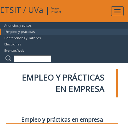
ETSIT
/
UVa
|
Acceso
Expan
Intranet
naveg
Anuncios y avisos
Empleo y prácticas
Conferencias y Talleres
Elecciones
Eventos Web
EMPLEO Y PRÁCTICAS
EN EMPRESA
Empleo y prácticas en empresa