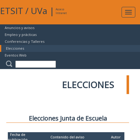
ETSIT
/
UVa
|
Acceso
Expan
Intranet
naveg
Anuncios y avisos
Empleo y prácticas
Conferencias y Talleres
Elecciones
Eventos Web
ELECCIONES
Elecciones Junta de Escuela
Fecha de
Contenido del aviso
Autor
publicación