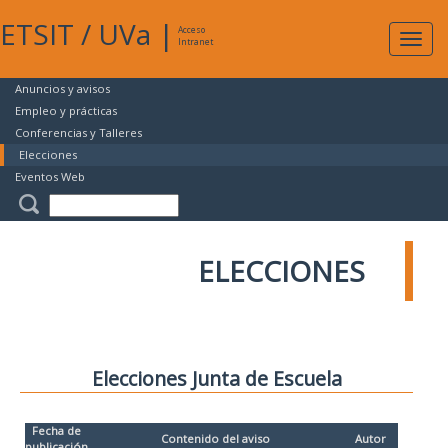
ETSIT
/
UVa
|
Acceso
Expan
Intranet
naveg
Anuncios y avisos
Empleo y prácticas
Conferencias y Talleres
Elecciones
Eventos Web
ELECCIONES
Elecciones Junta de Escuela
Fecha de
Contenido del aviso
Autor
publicación