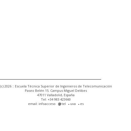
(c) 2026 :: Escuela Técnica Superior de Ingenieros de Telecomunicación
Paseo Belén 15. Campus Miguel Delibes
47011 Valladolid, España
Tel: +34 983 423660
email: infoacceso
tel
uva
es