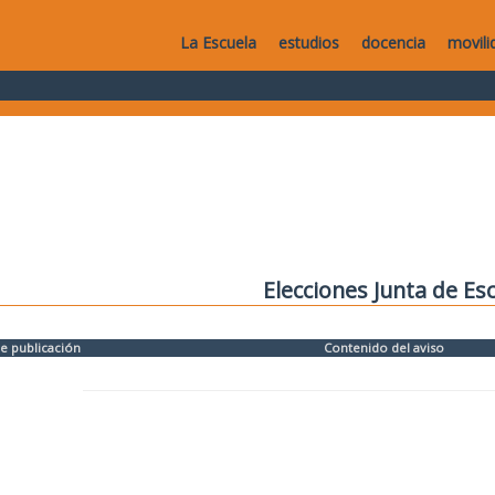
La Escuela
estudios
docencia
movili
Elecciones Junta de Es
e publicación
Contenido del aviso