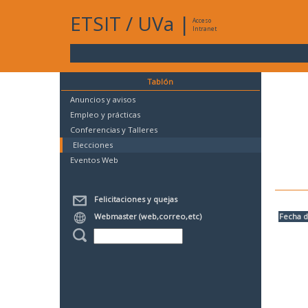
ETSIT
/
UVa
|
Acceso
Intranet
Tablón
Anuncios y avisos
Empleo y prácticas
Conferencias y Talleres
Elecciones
Eventos Web
Felicitaciones y quejas
Webmaster (web,correo,etc)
Fecha d