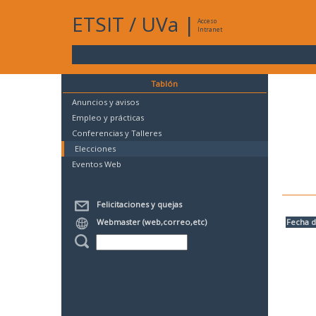
ETSIT
/
UVa
|
Acceso
Intranet
Tablón
Anuncios y avisos
Empleo y prácticas
Conferencias y Talleres
Elecciones
Eventos Web
Felicitaciones y quejas
Webmaster (web,correo,etc)
Fecha d