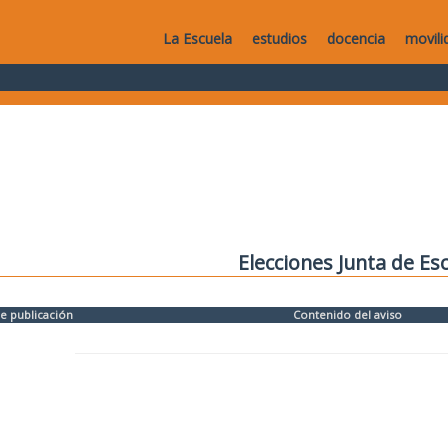
La Escuela
estudios
docencia
movili
Elecciones Junta de Es
e publicación
Contenido del aviso