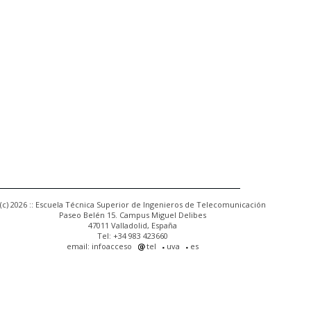
(c) 2026 :: Escuela Técnica Superior de Ingenieros de Telecomunicación
Paseo Belén 15. Campus Miguel Delibes
47011 Valladolid, España
Tel: +34 983 423660
email: infoacceso
tel
uva
es