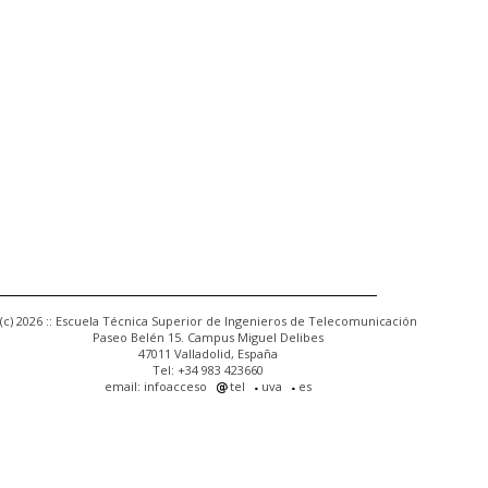
(c) 2026 :: Escuela Técnica Superior de Ingenieros de Telecomunicación
Paseo Belén 15. Campus Miguel Delibes
47011 Valladolid, España
Tel: +34 983 423660
email: infoacceso
tel
uva
es