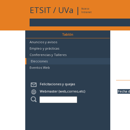
ETSIT
/
UVa
|
Acceso
Intranet
Tablón
Anuncios y avisos
Empleo y prácticas
Conferencias y Talleres
Elecciones
Eventos Web
Felicitaciones y quejas
Webmaster (web,correo,etc)
Fecha d