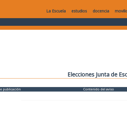
La Escuela
estudios
docencia
movili
Elecciones Junta de Es
e publicación
Contenido del aviso