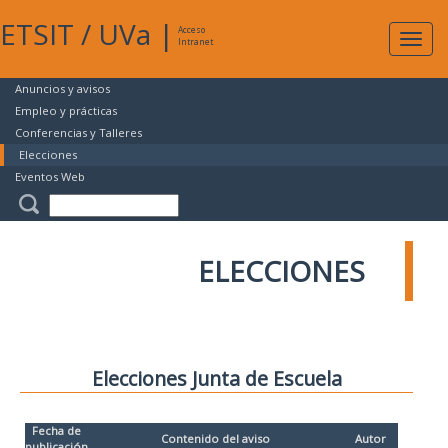
ETSIT
/
UVa
|
Acceso
Expan
Intranet
naveg
Anuncios y avisos
Empleo y prácticas
Conferencias y Talleres
Elecciones
Eventos Web
ELECCIONES
Elecciones Junta de Escuela
Fecha de
Contenido del aviso
Autor
publicación