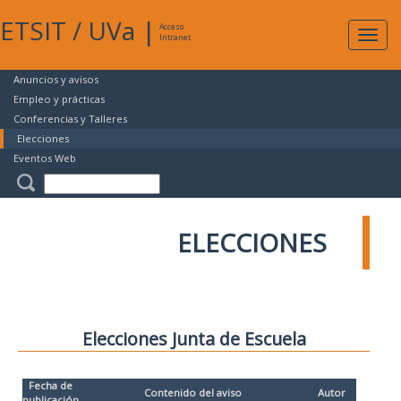
ETSIT
/
UVa
|
Acceso
Expan
Intranet
naveg
Anuncios y avisos
Empleo y prácticas
Conferencias y Talleres
Elecciones
Eventos Web
ELECCIONES
Elecciones Junta de Escuela
Fecha de
Contenido del aviso
Autor
publicación