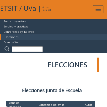
ETSIT
/
UVa
|
Acceso
Expan
Intranet
naveg
Anuncios y avisos
Empleo y prácticas
Conferencias y Talleres
Elecciones
Eventos Web
ELECCIONES
Elecciones Junta de Escuela
Fecha de
Contenido del aviso
Autor
publicación