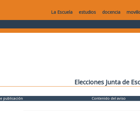
La Escuela
estudios
docencia
movili
Elecciones Junta de Es
e publicación
Contenido del aviso