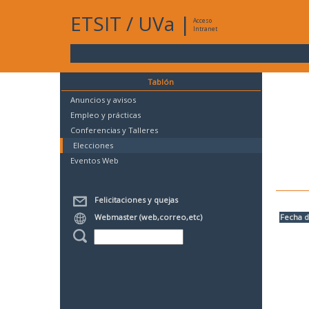
ETSIT
/
UVa
|
Acceso
Intranet
Tablón
Anuncios y avisos
Empleo y prácticas
Conferencias y Talleres
Elecciones
Eventos Web
Felicitaciones y quejas
Webmaster (web,correo,etc)
Fecha d