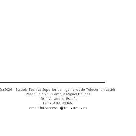
(c) 2026 :: Escuela Técnica Superior de Ingenieros de Telecomunicación
Paseo Belén 15. Campus Miguel Delibes
47011 Valladolid, España
Tel: +34 983 423660
email: infoacceso
tel
uva
es