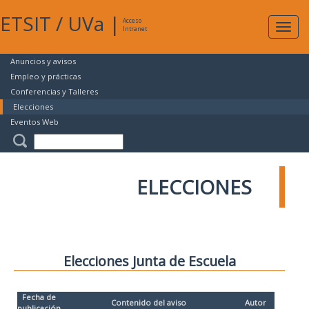
ETSIT
/
UVa
|
Acceso
Expan
Intranet
naveg
Anuncios y avisos
Empleo y prácticas
Conferencias y Talleres
Elecciones
Eventos Web
ELECCIONES
Elecciones Junta de Escuela
Fecha de
Contenido del aviso
Autor
publicación