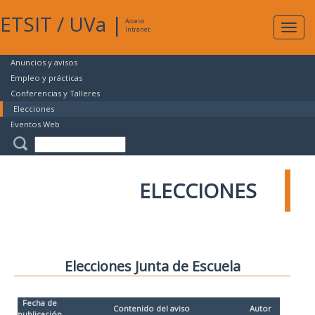
ETSIT
/
UVa
|
Acceso
Expan
Intranet
naveg
Anuncios y avisos
Empleo y prácticas
Conferencias y Talleres
Elecciones
Eventos Web
ELECCIONES
Elecciones Junta de Escuela
Fecha de
Contenido del aviso
Autor
publicación