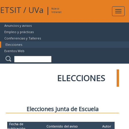
ETSIT
/
UVa
|
Acceso
Expan
Intranet
naveg
Anuncios y avisos
Empleo y prácticas
Conferencias y Talleres
Elecciones
Eventos Web
ELECCIONES
Elecciones Junta de Escuela
Fecha de
Contenido del aviso
Autor
publicación