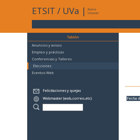
ETSIT
/
UVa
|
Acceso
Intranet
Tablón
Anuncios y avisos
Empleo y prácticas
Conferencias y Talleres
Elecciones
Eventos Web
Felicitaciones y quejas
Webmaster (web,correo,etc)
Fecha d