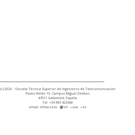
(c) 2026 :: Escuela Técnica Superior de Ingenieros de Telecomunicación
Paseo Belén 15. Campus Miguel Delibes
47011 Valladolid, España
Tel: +34 983 423660
email: infoacceso
tel
uva
es