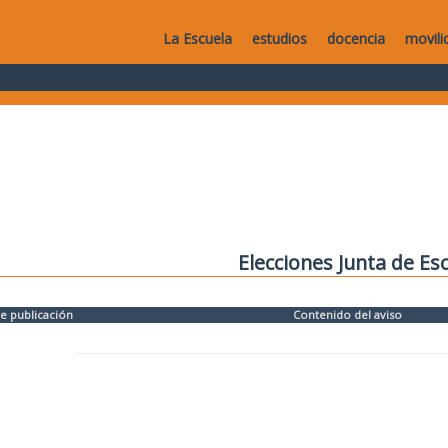
La Escuela
estudios
docencia
movili
Elecciones Junta de Es
e publicación
Contenido del aviso