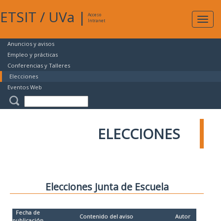
ETSIT
/
UVa
|
Acceso
Expan
Intranet
naveg
Anuncios y avisos
Empleo y prácticas
Conferencias y Talleres
Elecciones
Eventos Web
ELECCIONES
Elecciones Junta de Escuela
Fecha de
Contenido del aviso
Autor
publicación