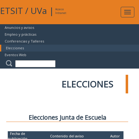
ETSIT
/
UVa
|
Acceso
Expan
Intranet
naveg
Anuncios y avisos
Empleo y prácticas
Conferencias y Talleres
Elecciones
Eventos Web
ELECCIONES
Elecciones Junta de Escuela
Fecha de
Contenido del aviso
Autor
publicación