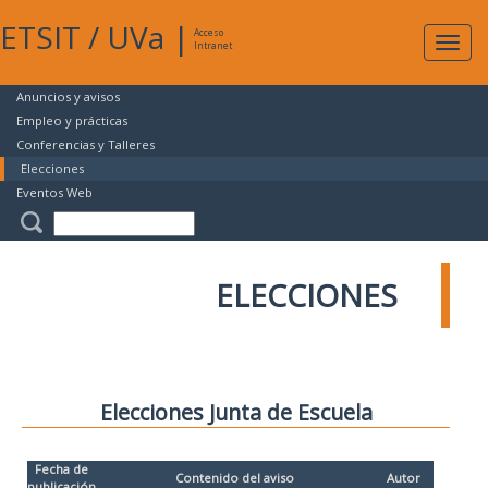
ETSIT
/
UVa
|
Acceso
Expan
Intranet
naveg
Anuncios y avisos
Empleo y prácticas
Conferencias y Talleres
Elecciones
Eventos Web
ELECCIONES
Elecciones Junta de Escuela
Fecha de
Contenido del aviso
Autor
publicación