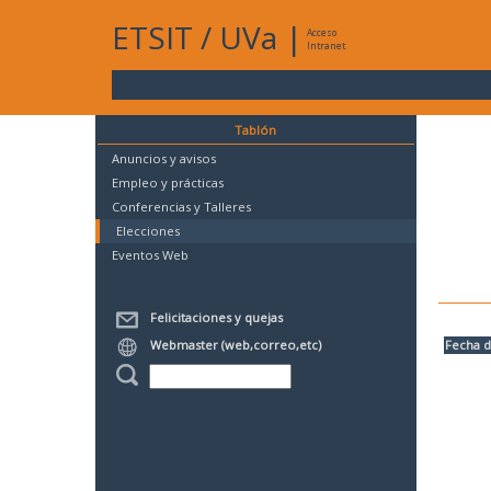
ETSIT
/
UVa
|
Acceso
Intranet
Tablón
Anuncios y avisos
Empleo y prácticas
Conferencias y Talleres
Elecciones
Eventos Web
Felicitaciones y quejas
Webmaster (web,correo,etc)
Fecha d