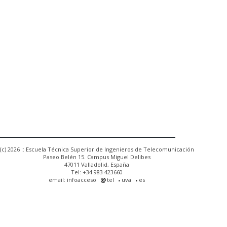
(c) 2026 :: Escuela Técnica Superior de Ingenieros de Telecomunicación
Paseo Belén 15. Campus Miguel Delibes
47011 Valladolid, España
Tel: +34 983 423660
email: infoacceso
tel
uva
es