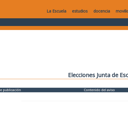
La Escuela
estudios
docencia
movili
Elecciones Junta de Es
e publicación
Contenido del aviso