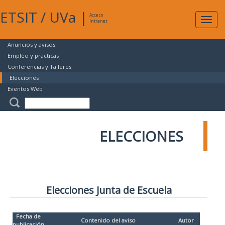
ETSIT
/
UVa
|
Acceso
Expan
Intranet
naveg
Anuncios y avisos
Empleo y prácticas
Conferencias y Talleres
Elecciones
Eventos Web
ELECCIONES
Elecciones Junta de Escuela
Fecha de
Contenido del aviso
Autor
publicación