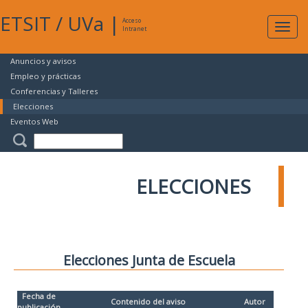
ETSIT
/
UVa
|
Acceso
Expan
Intranet
naveg
Anuncios y avisos
Empleo y prácticas
Conferencias y Talleres
Elecciones
Eventos Web
ELECCIONES
Elecciones Junta de Escuela
Fecha de
Contenido del aviso
Autor
publicación