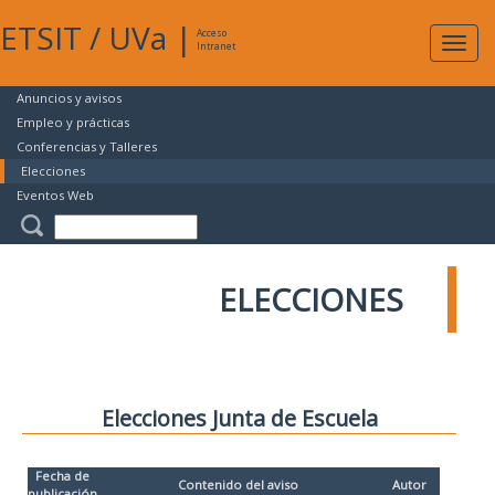
ETSIT
/
UVa
|
Acceso
Expan
Intranet
naveg
Anuncios y avisos
Empleo y prácticas
Conferencias y Talleres
Elecciones
Eventos Web
ELECCIONES
Elecciones Junta de Escuela
Fecha de
Contenido del aviso
Autor
publicación