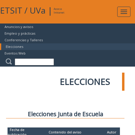
ETSIT
/
UVa
|
Acceso
Expan
Intranet
naveg
Anuncios y avisos
Empleo y prácticas
Conferencias y Talleres
Elecciones
Eventos Web
ELECCIONES
Elecciones Junta de Escuela
Fecha de
Contenido del aviso
Autor
publicación