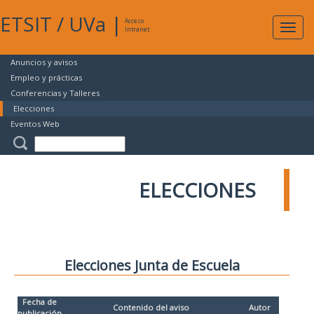
ETSIT
/
UVa
|
Acceso
Expan
Intranet
naveg
Anuncios y avisos
Empleo y prácticas
Conferencias y Talleres
Elecciones
Eventos Web
ELECCIONES
Elecciones Junta de Escuela
Fecha de
Contenido del aviso
Autor
publicación