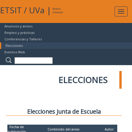
ETSIT
/
UVa
|
Acceso
Expan
Intranet
naveg
Anuncios y avisos
Empleo y prácticas
Conferencias y Talleres
Elecciones
Eventos Web
ELECCIONES
Elecciones Junta de Escuela
Fecha de
Contenido del aviso
Autor
publicación