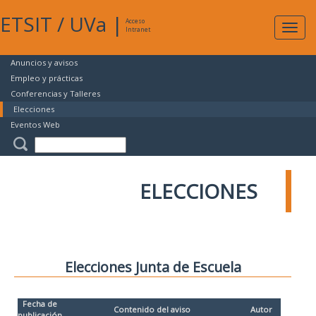
ETSIT
/
UVa
|
Acceso
Expan
Intranet
naveg
Anuncios y avisos
Empleo y prácticas
Conferencias y Talleres
Elecciones
Eventos Web
ELECCIONES
Elecciones Junta de Escuela
Fecha de
Contenido del aviso
Autor
publicación