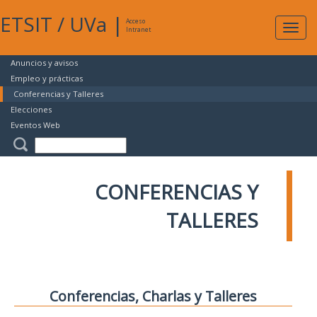
ETSIT
/
UVa
|
Acceso
Expan
Intranet
naveg
Anuncios y avisos
Empleo y prácticas
Conferencias y Talleres
Elecciones
Eventos Web
CONFERENCIAS Y
TALLERES
Conferencias, Charlas y Talleres