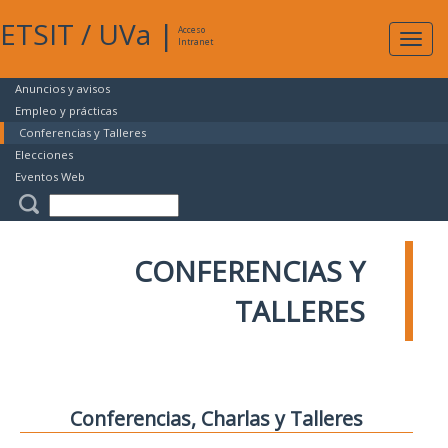
ETSIT
/
UVa
|
Acceso
Expan
Intranet
naveg
Anuncios y avisos
Empleo y prácticas
Conferencias y Talleres
Elecciones
Eventos Web
CONFERENCIAS Y
TALLERES
Conferencias, Charlas y Talleres