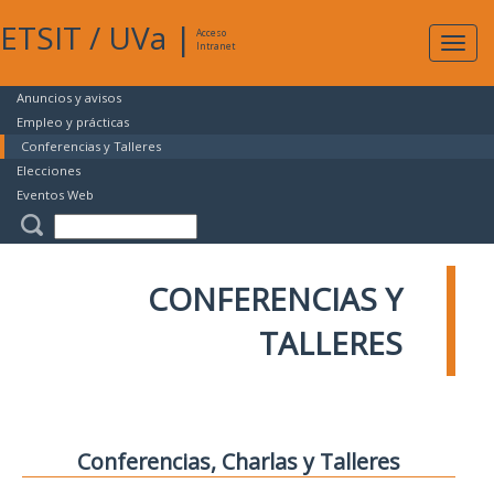
ETSIT
/
UVa
|
Acceso
Expan
Intranet
naveg
Anuncios y avisos
Empleo y prácticas
Conferencias y Talleres
Elecciones
Eventos Web
CONFERENCIAS Y
TALLERES
Conferencias, Charlas y Talleres