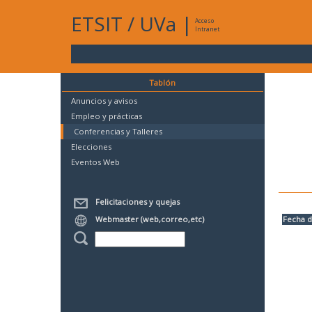
ETSIT
/
UVa
|
Acceso
Intranet
Tablón
Anuncios y avisos
Empleo y prácticas
Conferencias y Talleres
Elecciones
Eventos Web
Felicitaciones y quejas
Webmaster (web,correo,etc)
Fecha d