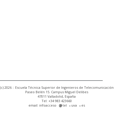
(c) 2026 :: Escuela Técnica Superior de Ingenieros de Telecomunicación
Paseo Belén 15. Campus Miguel Delibes
47011 Valladolid, España
Tel: +34 983 423660
email: infoacceso
tel
uva
es