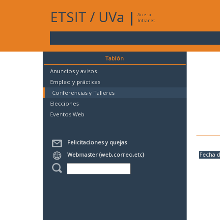
ETSIT
/
UVa
|
Acceso
Intranet
Tablón
Anuncios y avisos
Empleo y prácticas
Conferencias y Talleres
Elecciones
Eventos Web
Felicitaciones y quejas
Webmaster (web,correo,etc)
Fecha d