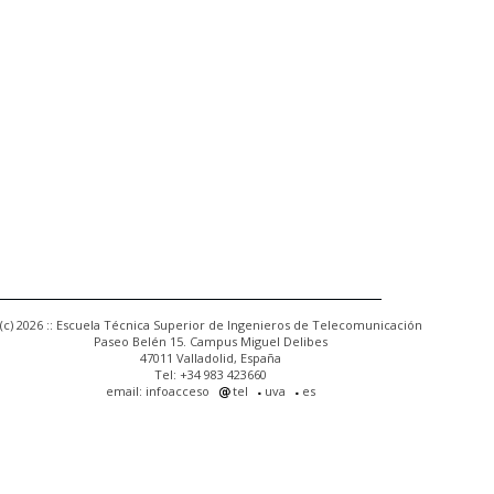
(c) 2026 :: Escuela Técnica Superior de Ingenieros de Telecomunicación
Paseo Belén 15. Campus Miguel Delibes
47011 Valladolid, España
Tel: +34 983 423660
email: infoacceso
tel
uva
es