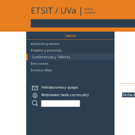
ETSIT
/
UVa
|
Acceso
Intranet
Tablón
Anuncios y avisos
Empleo y prácticas
Conferencias y Talleres
Elecciones
Eventos Web
Felicitaciones y quejas
Webmaster (web,correo,etc)
Fecha d