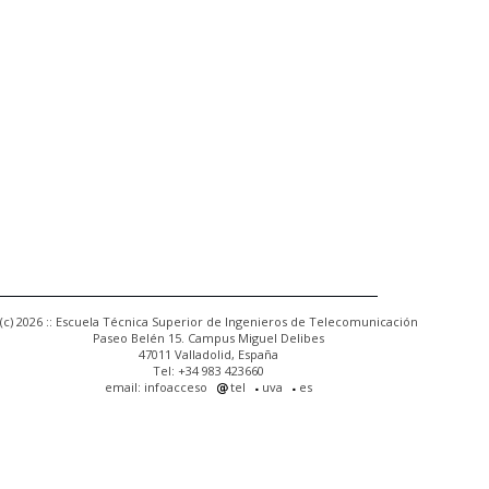
(c) 2026 :: Escuela Técnica Superior de Ingenieros de Telecomunicación
Paseo Belén 15. Campus Miguel Delibes
47011 Valladolid, España
Tel: +34 983 423660
email: infoacceso
tel
uva
es