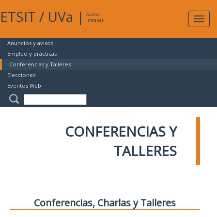
ETSIT
/
UVa
|
Acceso
Expan
Intranet
naveg
Anuncios y avisos
Empleo y prácticas
Conferencias y Talleres
Elecciones
Eventos Web
CONFERENCIAS Y
TALLERES
Conferencias, Charlas y Talleres