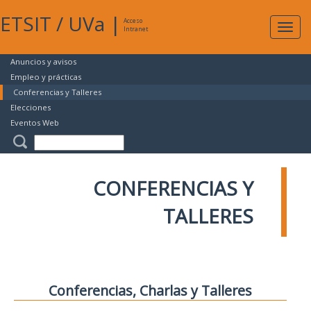
ETSIT
/
UVa
|
Acceso
Expan
Intranet
naveg
Anuncios y avisos
Empleo y prácticas
Conferencias y Talleres
Elecciones
Eventos Web
CONFERENCIAS Y
TALLERES
Conferencias, Charlas y Talleres