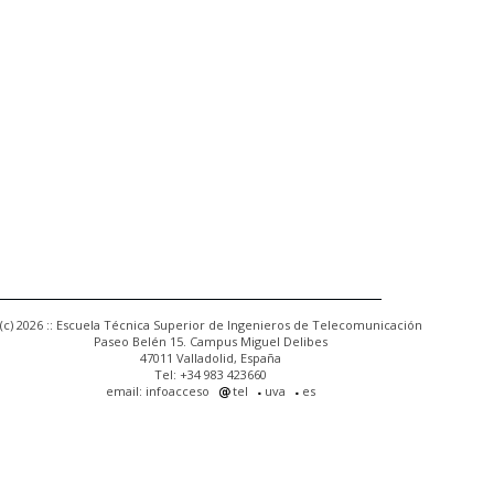
(c) 2026 :: Escuela Técnica Superior de Ingenieros de Telecomunicación
Paseo Belén 15. Campus Miguel Delibes
47011 Valladolid, España
Tel: +34 983 423660
email: infoacceso
tel
uva
es