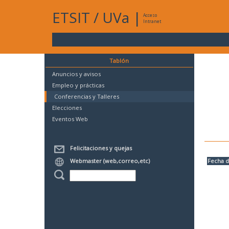
ETSIT
/
UVa
|
Acceso
Intranet
Tablón
Anuncios y avisos
Empleo y prácticas
Conferencias y Talleres
Elecciones
Eventos Web
Felicitaciones y quejas
Webmaster (web,correo,etc)
Fecha d