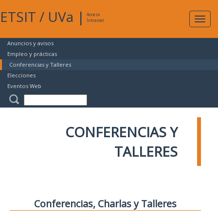
ETSIT
/
UVa
|
Acceso
Expan
Intranet
naveg
Anuncios y avisos
Empleo y prácticas
Conferencias y Talleres
Elecciones
Eventos Web
CONFERENCIAS Y
TALLERES
Conferencias, Charlas y Talleres