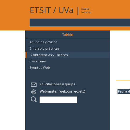
ETSIT
/
UVa
|
Acceso
Intranet
Tablón
Anuncios y avisos
Empleo y prácticas
Conferencias y Talleres
Elecciones
Eventos Web
Felicitaciones y quejas
Webmaster (web,correo,etc)
Fecha d