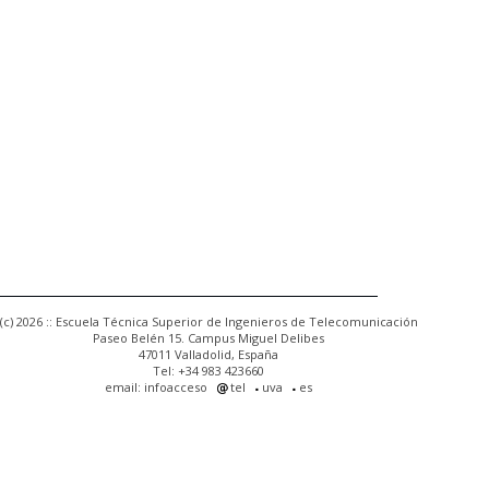
(c) 2026 :: Escuela Técnica Superior de Ingenieros de Telecomunicación
Paseo Belén 15. Campus Miguel Delibes
47011 Valladolid, España
Tel: +34 983 423660
email: infoacceso
tel
uva
es