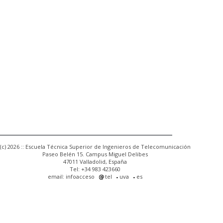
(c) 2026 :: Escuela Técnica Superior de Ingenieros de Telecomunicación
Paseo Belén 15. Campus Miguel Delibes
47011 Valladolid, España
Tel: +34 983 423660
email: infoacceso
tel
uva
es