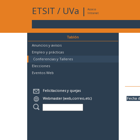
ETSIT
/
UVa
|
Acceso
Intranet
Tablón
Anuncios y avisos
Empleo y prácticas
Conferencias y Talleres
Elecciones
Eventos Web
Felicitaciones y quejas
Webmaster (web,correo,etc)
Fecha d