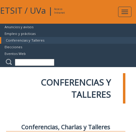
ETSIT
/
UVa
|
Acceso
Expan
Intranet
naveg
Anuncios y avisos
Empleo y prácticas
Conferencias y Talleres
Elecciones
Eventos Web
CONFERENCIAS Y
TALLERES
Conferencias, Charlas y Talleres