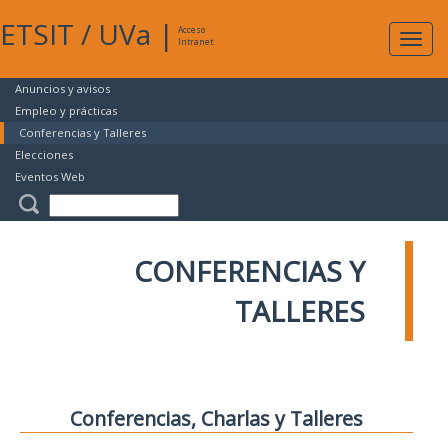
ETSIT
/
UVa
|
Acceso
Expan
Intranet
naveg
Anuncios y avisos
Empleo y prácticas
Conferencias y Talleres
Elecciones
Eventos Web
CONFERENCIAS Y
TALLERES
Conferencias, Charlas y Talleres