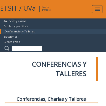
ETSIT
/
UVa
|
Acceso
Expan
Intranet
naveg
Anuncios y avisos
Empleo y prácticas
Conferencias y Talleres
Elecciones
Eventos Web
CONFERENCIAS Y
TALLERES
Conferencias, Charlas y Talleres