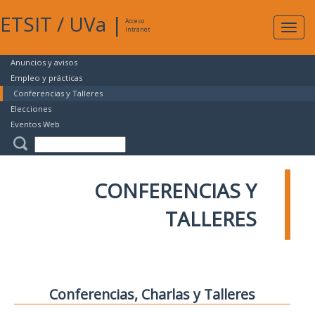
ETSIT
/
UVa
|
Acceso
Expan
Intranet
naveg
Anuncios y avisos
Empleo y prácticas
Conferencias y Talleres
Elecciones
Eventos Web
CONFERENCIAS Y
TALLERES
Conferencias, Charlas y Talleres