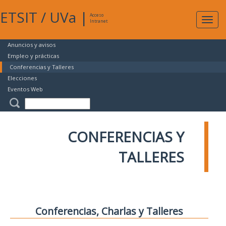
ETSIT
/
UVa
|
Acceso
Expan
Intranet
naveg
Anuncios y avisos
Empleo y prácticas
Conferencias y Talleres
Elecciones
Eventos Web
CONFERENCIAS Y
TALLERES
Conferencias, Charlas y Talleres