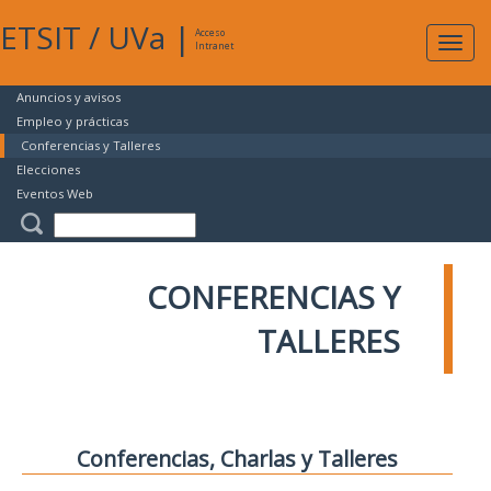
ETSIT
/
UVa
|
Acceso
Expan
Intranet
naveg
Anuncios y avisos
Empleo y prácticas
Conferencias y Talleres
Elecciones
Eventos Web
CONFERENCIAS Y
TALLERES
Conferencias, Charlas y Talleres