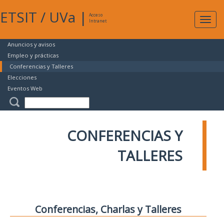
ETSIT
/
UVa
|
Acceso
Expan
Intranet
naveg
Anuncios y avisos
Empleo y prácticas
Conferencias y Talleres
Elecciones
Eventos Web
CONFERENCIAS Y
TALLERES
Conferencias, Charlas y Talleres