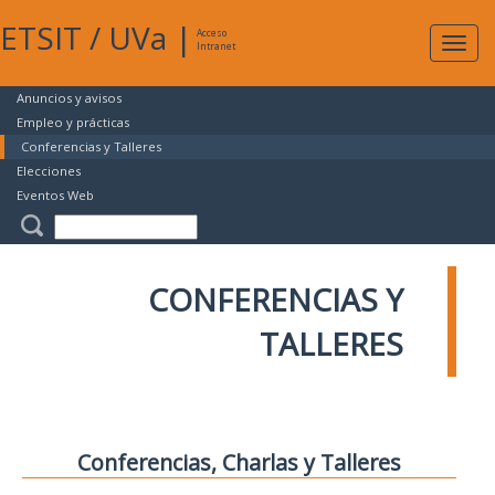
ETSIT
/
UVa
|
Acceso
Expan
Intranet
naveg
Anuncios y avisos
Empleo y prácticas
Conferencias y Talleres
Elecciones
Eventos Web
CONFERENCIAS Y
TALLERES
Conferencias, Charlas y Talleres