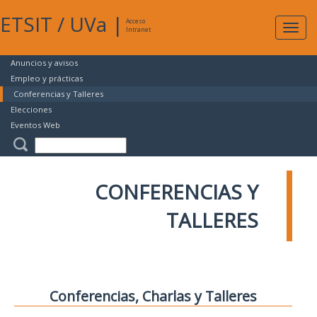
ETSIT
/
UVa
|
Acceso
Expan
Intranet
naveg
Anuncios y avisos
Empleo y prácticas
Conferencias y Talleres
Elecciones
Eventos Web
CONFERENCIAS Y
TALLERES
Conferencias, Charlas y Talleres