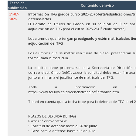
Fecha de
Contenido del aviso
publicación
31-07-
Información TFG grados curso 2025-26 (oferta/adjudicaciones/tr
2026
defensa/actas
El Comité de Títulos de Grado en su reunión de 9 de abri
adjudicación de TFG para el curso 2025-26 (2º cuatrimestre).
Los alumnos que lo tengan
preasignado y estén matriculados tien
adjudicación del TFG
.
Los alumnos que se matriculen fuera de plazo, presentarán su
formalizada la matrícula.
La solicitud debe presentarse en la Secretaría de Dirección 
correo electrónico (tel@uva.es), la solicitud debe estar firmad
junto a la misma el justificante de matrícula del TFG.
Toda la información en e
https://www.tel.uva.es/docencia/trabajosfin/tablon.htm
Tened en cuenta que la fecha tope para la defensa de TFG es el 
PLAZOS DE DEFENSA DE TFGs
Plazos 1ª convocatoria:
• Solicitud de defensa: hasta el 26 de junio
• Plazo para la defensa: hasta el 3 de julio