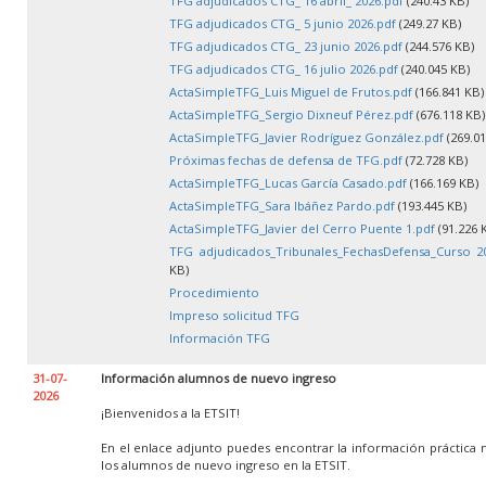
TFG adjudicados CTG_ 16 abril_ 2026.pdf
(240.43 KB)
TFG adjudicados CTG_ 5 junio 2026.pdf
(249.27 KB)
TFG adjudicados CTG_ 23 junio 2026.pdf
(244.576 KB)
TFG adjudicados CTG_ 16 julio 2026.pdf
(240.045 KB)
ActaSimpleTFG_Luis Miguel de Frutos.pdf
(166.841 KB)
ActaSimpleTFG_Sergio Dixneuf Pérez.pdf
(676.118 KB)
ActaSimpleTFG_Javier Rodríguez González.pdf
(269.01
Próximas fechas de defensa de TFG.pdf
(72.728 KB)
ActaSimpleTFG_Lucas García Casado.pdf
(166.169 KB)
ActaSimpleTFG_Sara Ibáñez Pardo.pdf
(193.445 KB)
ActaSimpleTFG_Javier del Cerro Puente 1.pdf
(91.226 
TFG adjudicados_Tribunales_FechasDefensa_Curso 20
KB)
Procedimiento
Impreso solicitud TFG
Información TFG
31-07-
Información alumnos de nuevo ingreso
2026
¡Bienvenidos a la ETSIT!
En el enlace adjunto puedes encontrar la información práctica 
los alumnos de nuevo ingreso en la ETSIT.