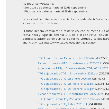
Plazos 2ª convocatoria:
• Solicitud de defensa: hasta el 22 de septiembre
• Plazo para la defensa: hasta el 29 de septiembre
La solicitud de defensa se presentará en la sede electrónica co
7 días a la fecha de defensa.
El tutor deberá comunicar a tel@uva.es, con al menos 3 días 
fecha, hora y lugar de defensa (URL de la sesión virtual de vid
permita la asistencia de público de forma virtual) y se publica
anuncios virtual http://www.tel.uva.es/tablon/avisos.htm.
TFG Listado Temas 1ºcuatrimestre 2025-26.pdf
(285.53
Fichas propuestas FTG 1º cuatrimestre 2025-26.7z
(506
Adjudicacion TFGs_ 1ª convocatoria_CTG_ 03-11_2025.
TFG adjudicados CTG_ 19 noviembre 2025.pdf
(232.068
TFG adjudicados CTG_ 26 enero 2026.pdf
(237.62 KB)
TFG adjudicados CTG_ 23 Febrero 2026.pdf
(237.941 K
TFG adjudicados CTG_ 26 Febrero 2026.pdf
(234.427 K
Fichas propuestas TFG 2º cuatrimestre_2025-26.7z
(151
TFG Listado Temas 1º y 2º cuatrimestre 2025-26.pdf
(31
TFG adjudicados CTG_9 abril 2026.pdf
(254.48 KB)