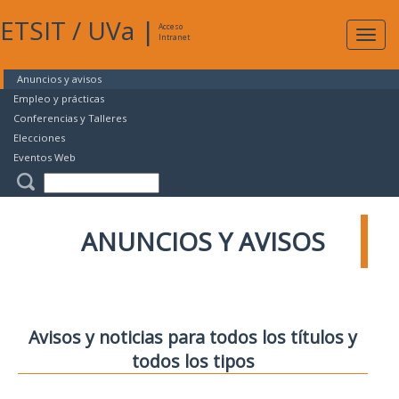
ETSIT
/
UVa
|
Acceso
Expan
Intranet
naveg
Anuncios y avisos
Empleo y prácticas
Conferencias y Talleres
Elecciones
Eventos Web
ANUNCIOS Y AVISOS
Avisos y noticias para todos los títulos y
todos los tipos