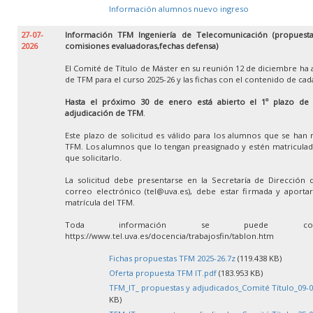
Información alumnos nuevo ingreso
27-07-
Información TFM Ingeniería de Telecomunicación (propuestas
2026
comisiones evaluadoras,fechas defensa)
El Comité de Título de Máster en su reunión 12 de diciembre ha 
de TFM para el curso 2025-26 y las fichas con el contenido de ca
Hasta el próximo 30 de enero está abierto el 1º plazo de so
adjudicación de TFM
.
Este plazo de solicitud es válido para los alumnos que se han 
TFM. Los alumnos que lo tengan preasignado y estén matricula
que solicitarlo.
La solicitud debe presentarse en la Secretaría de Dirección 
correo electrónico (tel@uva.es), debe estar firmada y aportar 
matrícula del TFM.
Toda información se puede con
https://www.tel.uva.es/docencia/trabajosfin/tablon.htm
Fichas propuestas TFM 2025-26.7z
(119.438 KB)
Oferta propuesta TFM IT.pdf
(183.953 KB)
TFM_IT_ propuestas y adjudicados_Comité Título_09-0
KB)