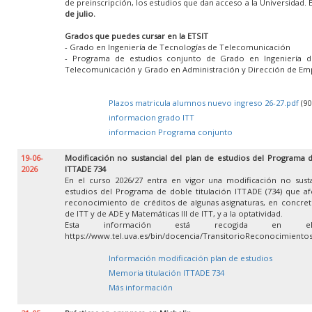
de preinscripción, los estudios que dan acceso a la Universidad. 
de julio.
Grados que puedes cursar en la ETSIT
- Grado en Ingeniería de Tecnologías de Telecomunicación
- Programa de estudios conjunto de Grado en Ingeniería d
Telecomunicación y Grado en Administración y Dirección de Em
Plazos matricula alumnos nuevo ingreso 26-27.pdf
(90
informacion grado ITT
informacion Programa conjunto
19-06-
Modificación no sustancial del plan de estudios del Programa d
2026
ITTADE 734
En el curso 2026/27 entra en vigor una modificación no susta
estudios del Programa de doble titulación ITTADE (734) que af
reconocimiento de créditos de algunas asignaturas, en concret
de ITT y de ADE y Matemáticas III de ITT, y a la optatividad.
Esta información está recogida en e
https://www.tel.uva.es/bin/docencia/TransitorioReconocimient
Información modificación plan de estudios
Memoria titulación ITTADE 734
Más información