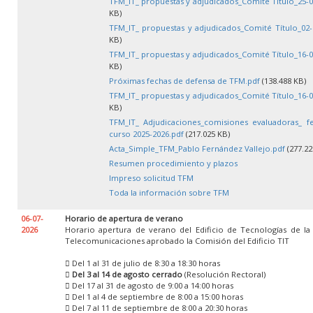
TFM_IT_ propuestas y adjudicados_Comité Título_25-0
KB)
TFM_IT_ propuestas y adjudicados_Comité Título_02-
KB)
TFM_IT_ propuestas y adjudicados_Comité Título_16-0
KB)
Próximas fechas de defensa de TFM.pdf
(138.488 KB)
TFM_IT_ propuestas y adjudicados_Comité Título_16-0
KB)
TFM_IT_ Adjudicaciones_comisiones evaluadoras_ f
curso 2025-2026.pdf
(217.025 KB)
Acta_Simple_TFM_Pablo Fernández Vallejo.pdf
(277.22
Resumen procedimiento y plazos
Impreso solicitud TFM
Toda la información sobre TFM
06-07-
Horario de apertura de verano
2026
Horario apertura de verano del Edificio de Tecnologías de la
Telecomunicaciones aprobado la Comisión del Edificio TIT
 Del 1 al 31 de julio de 8:30 a 18:30 horas

Del 3 al 14 de agosto cerrado
(Resolución Rectoral)
 Del 17 al 31 de agosto de 9:00 a 14:00 horas
 Del 1 al 4 de septiembre de 8:00 a 15:00 horas
 Del 7 al 11 de septiembre de 8:00 a 20:30 horas