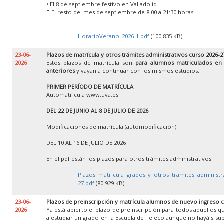
• El 8 de septiembre festivo en Valladolid
 El resto del mes de septiembre de 8:00 a 21:30 horas
HorarioVerano_2026-1.pdf
(100.835 KB)
23-06-
Plazos de matrícula y otros trámites administrativos curso 2026-2
2026
Estos plazos de matrícula son
para alumnos matriculados en
anteriores
y vayan a continuar con los mismos estudios.
PRIMER PERÍODO DE MATRÍCULA
Automatrícula www.uva.es
DEL 22 DE JUNIO AL 8 DE JULIO DE 2026
Modificaciones de matrícula (automodificación)
DEL 10 AL 16 DE JULIO DE 2026
En el pdf están los plazos para otros trámites administrativos.
Plazos matricula grados y otros tramites administr
27.pdf
(80.929 KB)
23-06-
Plazos de preinscripción y matrícula alumnos de nuevo ingreso 
2026
Ya está abierto el plazo de preinscripción para todos aquellos 
a estudiar un grado en la Escuela de Teleco aunque no hayáis su