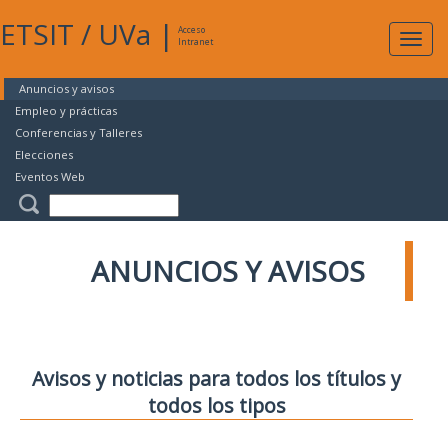
ETSIT
/
UVa
|
Acceso
Expan
Intranet
naveg
Anuncios y avisos
Empleo y prácticas
Conferencias y Talleres
Elecciones
Eventos Web
ANUNCIOS Y AVISOS
Avisos y noticias para todos los títulos y
todos los tipos