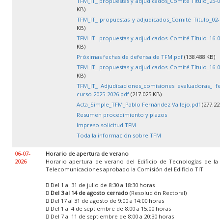
TFM_IT_ propuestas y adjudicados_Comité Título_25-0
KB)
TFM_IT_ propuestas y adjudicados_Comité Título_02-
KB)
TFM_IT_ propuestas y adjudicados_Comité Título_16-0
KB)
Próximas fechas de defensa de TFM.pdf
(138.488 KB)
TFM_IT_ propuestas y adjudicados_Comité Título_16-0
KB)
TFM_IT_ Adjudicaciones_comisiones evaluadoras_ f
curso 2025-2026.pdf
(217.025 KB)
Acta_Simple_TFM_Pablo Fernández Vallejo.pdf
(277.22
Resumen procedimiento y plazos
Impreso solicitud TFM
Toda la información sobre TFM
06-07-
Horario de apertura de verano
2026
Horario apertura de verano del Edificio de Tecnologías de la
Telecomunicaciones aprobado la Comisión del Edificio TIT
 Del 1 al 31 de julio de 8:30 a 18:30 horas

Del 3 al 14 de agosto cerrado
(Resolución Rectoral)
 Del 17 al 31 de agosto de 9:00 a 14:00 horas
 Del 1 al 4 de septiembre de 8:00 a 15:00 horas
 Del 7 al 11 de septiembre de 8:00 a 20:30 horas