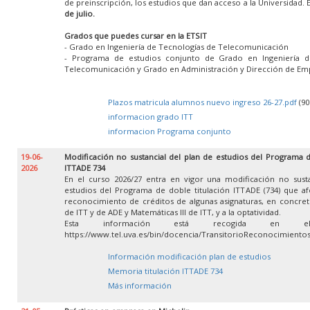
de preinscripción, los estudios que dan acceso a la Universidad. 
de julio.
Grados que puedes cursar en la ETSIT
- Grado en Ingeniería de Tecnologías de Telecomunicación
- Programa de estudios conjunto de Grado en Ingeniería d
Telecomunicación y Grado en Administración y Dirección de Em
Plazos matricula alumnos nuevo ingreso 26-27.pdf
(90
informacion grado ITT
informacion Programa conjunto
19-06-
Modificación no sustancial del plan de estudios del Programa d
2026
ITTADE 734
En el curso 2026/27 entra en vigor una modificación no susta
estudios del Programa de doble titulación ITTADE (734) que af
reconocimiento de créditos de algunas asignaturas, en concret
de ITT y de ADE y Matemáticas III de ITT, y a la optatividad.
Esta información está recogida en e
https://www.tel.uva.es/bin/docencia/TransitorioReconocimient
Información modificación plan de estudios
Memoria titulación ITTADE 734
Más información