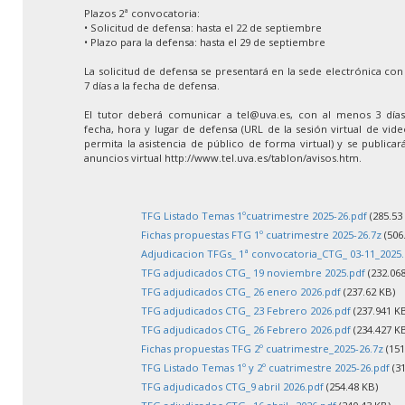
Plazos 2ª convocatoria:
• Solicitud de defensa: hasta el 22 de septiembre
• Plazo para la defensa: hasta el 29 de septiembre
La solicitud de defensa se presentará en la sede electrónica co
7 días a la fecha de defensa.
El tutor deberá comunicar a tel@uva.es, con al menos 3 días 
fecha, hora y lugar de defensa (URL de la sesión virtual de vid
permita la asistencia de público de forma virtual) y se publica
anuncios virtual http://www.tel.uva.es/tablon/avisos.htm.
TFG Listado Temas 1ºcuatrimestre 2025-26.pdf
(285.53
Fichas propuestas FTG 1º cuatrimestre 2025-26.7z
(506
Adjudicacion TFGs_ 1ª convocatoria_CTG_ 03-11_2025.
TFG adjudicados CTG_ 19 noviembre 2025.pdf
(232.068
TFG adjudicados CTG_ 26 enero 2026.pdf
(237.62 KB)
TFG adjudicados CTG_ 23 Febrero 2026.pdf
(237.941 K
TFG adjudicados CTG_ 26 Febrero 2026.pdf
(234.427 K
Fichas propuestas TFG 2º cuatrimestre_2025-26.7z
(151
TFG Listado Temas 1º y 2º cuatrimestre 2025-26.pdf
(31
TFG adjudicados CTG_9 abril 2026.pdf
(254.48 KB)