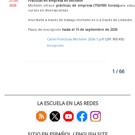
21-05-
Prácticas en empresa en Michelin
2026
Michelín ofrece
prácticas de empresa (750/900 horas)
para estu
cursos en diversas áreas.
Inscríbete a través de trabajo.michelin.es o a través de Linkedin.
Plazo de inscripción
hasta el 15 de septiembre de 2026
.
Cartel Prácticas Michelin 2026-1.pdf
(291.905 KB)
Incripción
1 / 66
LA ESCUELA EN LAS REDES
SITIO EN ESPAÑOL / ENGLISH SITE