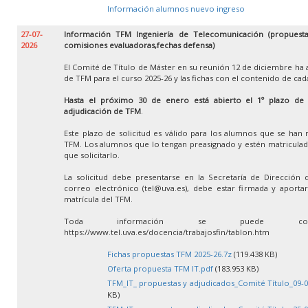
Información alumnos nuevo ingreso
27-07-
Información TFM Ingeniería de Telecomunicación (propuestas
2026
comisiones evaluadoras,fechas defensa)
El Comité de Título de Máster en su reunión 12 de diciembre ha 
de TFM para el curso 2025-26 y las fichas con el contenido de ca
Hasta el próximo 30 de enero está abierto el 1º plazo de so
adjudicación de TFM
.
Este plazo de solicitud es válido para los alumnos que se han 
TFM. Los alumnos que lo tengan preasignado y estén matricula
que solicitarlo.
La solicitud debe presentarse en la Secretaría de Dirección 
correo electrónico (tel@uva.es), debe estar firmada y aportar 
matrícula del TFM.
Toda información se puede con
https://www.tel.uva.es/docencia/trabajosfin/tablon.htm
Fichas propuestas TFM 2025-26.7z
(119.438 KB)
Oferta propuesta TFM IT.pdf
(183.953 KB)
TFM_IT_ propuestas y adjudicados_Comité Título_09-0
KB)