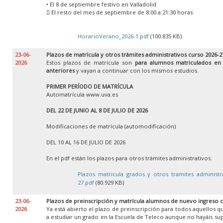
• El 8 de septiembre festivo en Valladolid
 El resto del mes de septiembre de 8:00 a 21:30 horas
HorarioVerano_2026-1.pdf
(100.835 KB)
23-06-
Plazos de matrícula y otros trámites administrativos curso 2026-2
2026
Estos plazos de matrícula son
para alumnos matriculados en
anteriores
y vayan a continuar con los mismos estudios.
PRIMER PERÍODO DE MATRÍCULA
Automatrícula www.uva.es
DEL 22 DE JUNIO AL 8 DE JULIO DE 2026
Modificaciones de matrícula (automodificación)
DEL 10 AL 16 DE JULIO DE 2026
En el pdf están los plazos para otros trámites administrativos.
Plazos matricula grados y otros tramites administr
27.pdf
(80.929 KB)
23-06-
Plazos de preinscripción y matrícula alumnos de nuevo ingreso 
2026
Ya está abierto el plazo de preinscripción para todos aquellos 
a estudiar un grado en la Escuela de Teleco aunque no hayáis su