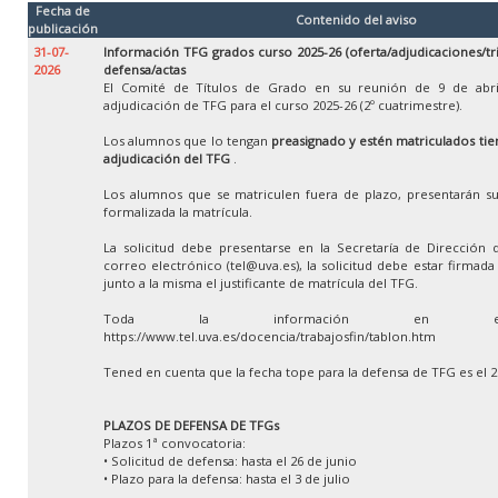
Fecha de
Contenido del aviso
publicación
31-07-
Información TFG grados curso 2025-26 (oferta/adjudicaciones/tr
2026
defensa/actas
El Comité de Títulos de Grado en su reunión de 9 de abri
adjudicación de TFG para el curso 2025-26 (2º cuatrimestre).
Los alumnos que lo tengan
preasignado y estén matriculados tien
adjudicación del TFG
.
Los alumnos que se matriculen fuera de plazo, presentarán su
formalizada la matrícula.
La solicitud debe presentarse en la Secretaría de Dirección 
correo electrónico (tel@uva.es), la solicitud debe estar firmad
junto a la misma el justificante de matrícula del TFG.
Toda la información en e
https://www.tel.uva.es/docencia/trabajosfin/tablon.htm
Tened en cuenta que la fecha tope para la defensa de TFG es el 
PLAZOS DE DEFENSA DE TFGs
Plazos 1ª convocatoria:
• Solicitud de defensa: hasta el 26 de junio
• Plazo para la defensa: hasta el 3 de julio