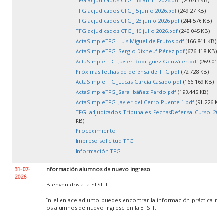
TFG adjudicados CTG_ 16 abril_ 2026.pdf
(240.43 KB)
TFG adjudicados CTG_ 5 junio 2026.pdf
(249.27 KB)
TFG adjudicados CTG_ 23 junio 2026.pdf
(244.576 KB)
TFG adjudicados CTG_ 16 julio 2026.pdf
(240.045 KB)
ActaSimpleTFG_Luis Miguel de Frutos.pdf
(166.841 KB)
ActaSimpleTFG_Sergio Dixneuf Pérez.pdf
(676.118 KB)
ActaSimpleTFG_Javier Rodríguez González.pdf
(269.01
Próximas fechas de defensa de TFG.pdf
(72.728 KB)
ActaSimpleTFG_Lucas García Casado.pdf
(166.169 KB)
ActaSimpleTFG_Sara Ibáñez Pardo.pdf
(193.445 KB)
ActaSimpleTFG_Javier del Cerro Puente 1.pdf
(91.226 
TFG adjudicados_Tribunales_FechasDefensa_Curso 20
KB)
Procedimiento
Impreso solicitud TFG
Información TFG
31-07-
Información alumnos de nuevo ingreso
2026
¡Bienvenidos a la ETSIT!
En el enlace adjunto puedes encontrar la información práctica 
los alumnos de nuevo ingreso en la ETSIT.